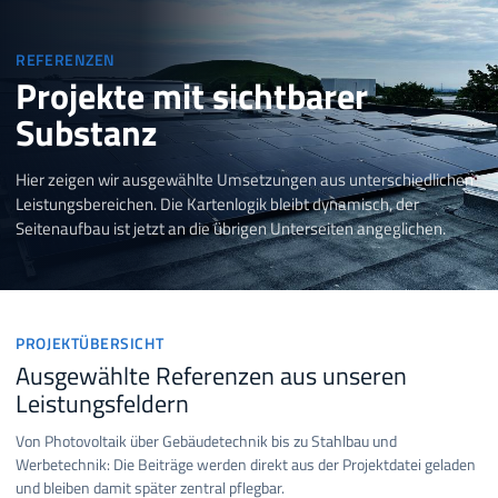
REFERENZEN
Projekte mit sichtbarer
Substanz
Hier zeigen wir ausgewählte Umsetzungen aus unterschiedlichen
Leistungsbereichen. Die Kartenlogik bleibt dynamisch, der
Seitenaufbau ist jetzt an die übrigen Unterseiten angeglichen.
PROJEKTÜBERSICHT
Ausgewählte Referenzen aus unseren
Leistungsfeldern
Von Photovoltaik über Gebäudetechnik bis zu Stahlbau und
Werbetechnik: Die Beiträge werden direkt aus der Projektdatei geladen
und bleiben damit später zentral pflegbar.